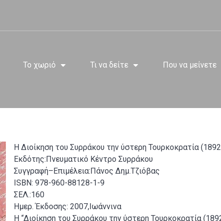
Το χωριό
Τι να δείτε
Που να μείνετε
Η Διοίκηση του Συρράκου την ύστερη Τουρκοκρατία (1892
Εκδότης:Πνευματικό Κέντρο Συρράκου
Συγγραφή–Επιμέλεια:Πάνος Δημ.Τζιόβας
ISBN: 978-960-88128-1-9
ΣΕΛ.:160
Ημερ. Έκδοσης: 2007,Ιωάννινα
Η “Διοίκηση του Συρράκου την ύστερη Τουρκοκρατία (189