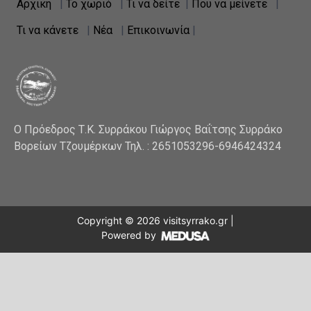
Αρχική
|
Το χωριό
|
Τι να δείτε
|
Που να μείνετε
|
Τι να κάνετε
|
Νέα
|
Επικοινωνία
|
Ο Πρόεδρος Τ.Κ. Συρράκου Γιώργος Βαΐτσης Συρράκο
Βορείων Τζουμέρκων Τηλ. : 2651053296-6946424324
Copyright ©
2026
visitsyrrako.gr |
Powered by