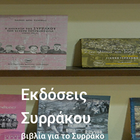
Εκδόσεις
Συρράκου
βιβλία για το Συρράκο